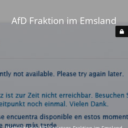
AfD Fraktion im Emsland