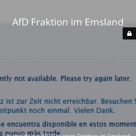
AfD Fraktion im Emsland