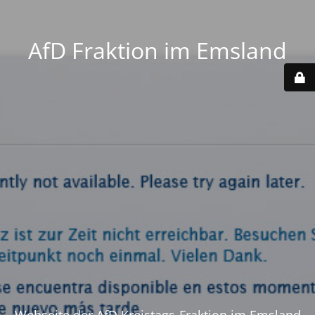
AfD Fraktion im Emsland