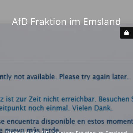
AfD Fraktion im Emsland