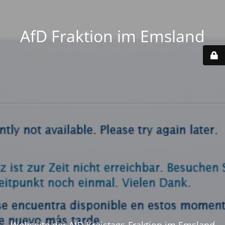
AfD Fraktion im Emsland