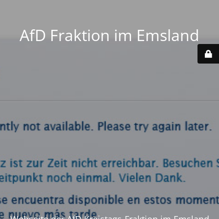
AfD Fraktion im Emsland