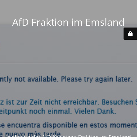
AfD Fraktion im Emsland